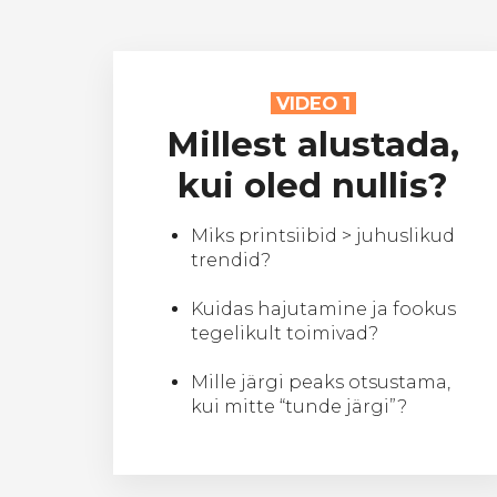
VIDEO 1
Millest alustada,
kui oled nullis?
Miks printsiibid > juhuslikud
trendid?
Kuidas hajutamine ja fookus
tegelikult toimivad?
Mille järgi peaks otsustama,
kui mitte “tunde järgi”?