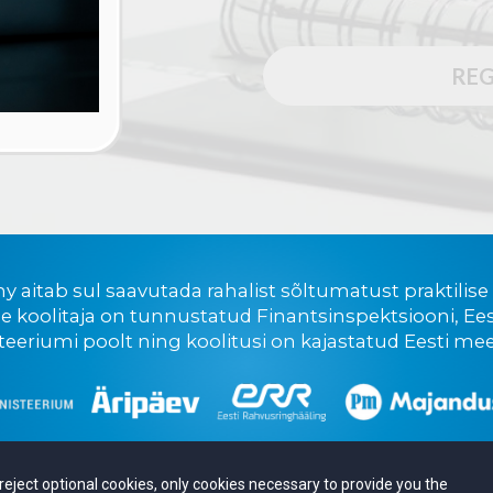
REG
y aitab sul saavutada rahalist sõltumatust praktilise
e koolitaja on
tunnustatud Finantsinspektsiooni, Ees
eriumi poolt ning koolitusi on kajastatud Eesti mee
u reject optional cookies, only cookies necessary to provide you the