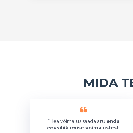
MIDA T
“Hea võimalus saada aru
enda
edasiliikumise võimalustest
”