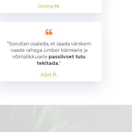
Imme N.
"Soovitan osaleda, et saada värskem
vaade rahaga ümber käimisele ja
võimalikkusele
passiivset tulu
tekitada.
"
Kärt R.