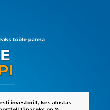
eaks tööle panna
SE
PI
sti investorilt, kes alustas
e portfell tänaseks on
7-