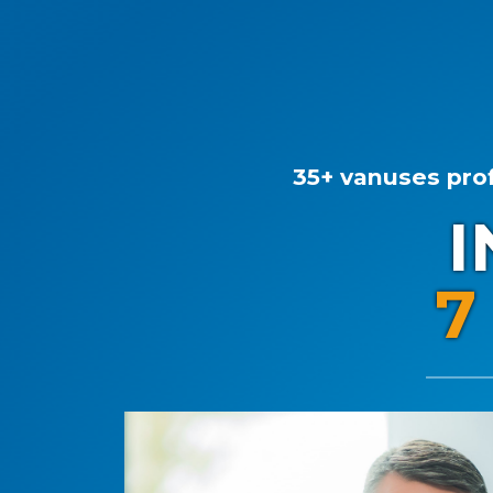
35+ vanuses pro
I
7