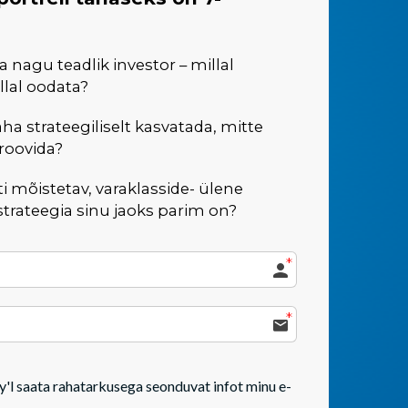
 nagu teadlik investor – millal
llal oodata?
a strateegiliselt kasvatada, mitte
roovida?
sti mõistetav, varaklasside- ülene
strateegia sinu jaoks parim on?
'l saata rahatarkusega seonduvat infot minu e-