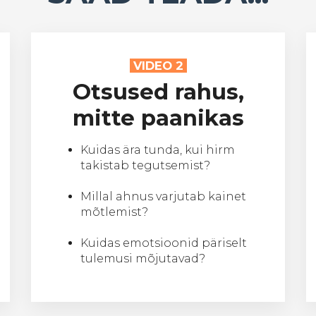
VIDEO 2
Otsused rahus,
mitte paanikas
Kuidas ära tunda, kui hirm
takistab tegutsemist?
Millal ahnus varjutab kainet
mõtlemist?
Kuidas emotsioonid päriselt
tulemusi mõjutavad?