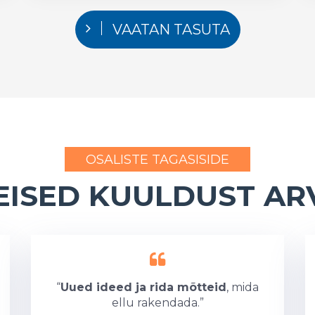
VAATAN TASUTA
OSALISTE TAGASISIDE
EISED KUULDUST ARV
“
Uued ideed ja rida mõtteid
, mida
ellu rakendada.”