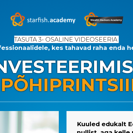
TASUTA 3- OSALINE VIDEOSEERIA
fessionaalidele,
kes tahavad raha enda h
NVESTEERIMI
 PÕHIPRINTSII
Kuuled edukalt Ee
nullist, aga kell