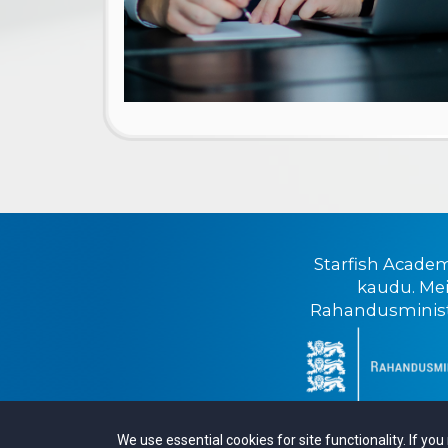
Starfish Academ
kaudu. Mei
Rahandusministe
We use essential cookies for site functionality. If yo