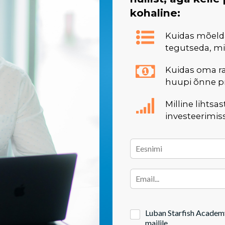
kohaline:
Kuidas mõelda
tegutseda, mi
Kuidas oma rah
huupi õnne p
Milline lihtsa
investeerimis
Luban Starfish Academy
mailile