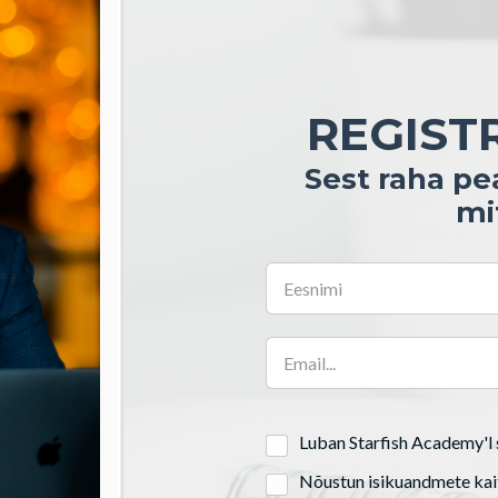
REGIST
Sest raha pe
mi
Luban Starfish Academy'l 
Nõustun isikuandmete ka