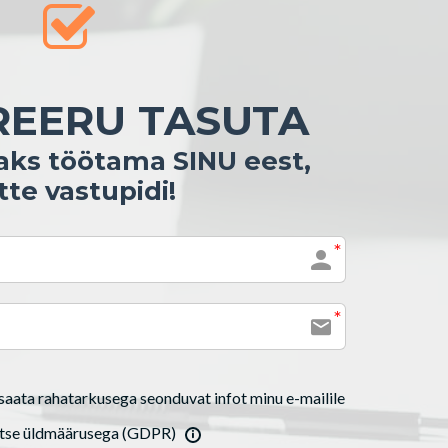
REERU TASUTA
aks töötama SINU eest,
tte vastupidi!
saata rahatarkusega seonduvat infot minu e-mailile
itse üldmäärusega (GDPR)