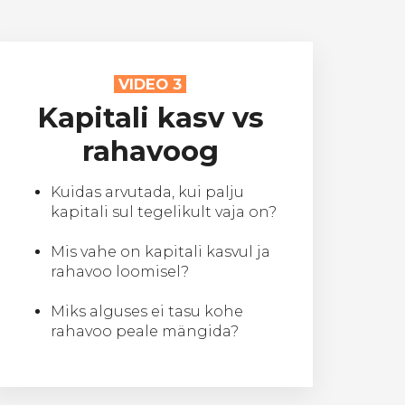
VIDEO 3
Kapitali kasv vs
rahavoog
Kuidas arvutada, kui palju
kapitali sul tegelikult vaja on?
Mis vahe on kapitali kasvul ja
rahavoo loomisel?
Miks alguses ei tasu kohe
rahavoo peale mängida?