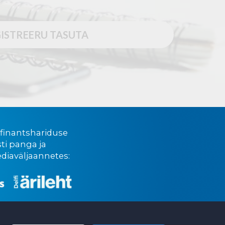
ISTREERU TASUTA
 finantshariduse
ti panga ja
diaväljaannetes: