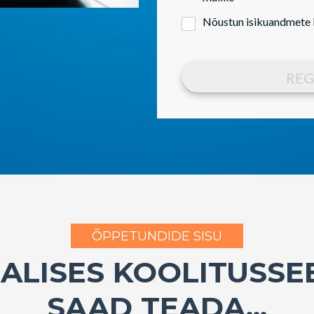
Nõustun isikuandmete 
REG
ÕPPETUNDIDE SISU
SALISES KOOLITUSSE
SAAD TEADA...