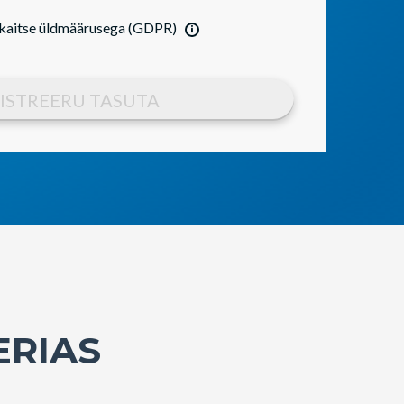
kaitse üldmäärusega (GDPR)
ISTREERU TASUTA
ERIAS