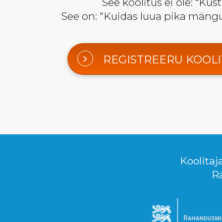
See koolitus ei ole: “Kus
See on: "Kuidas luua pika mängu
REGISTREERU KOOL
Koolitaj
R