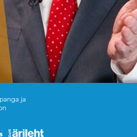
 panga ja
on