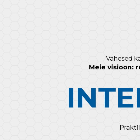
Vähesed ka
Meie visioon: 
INTE
Prakti