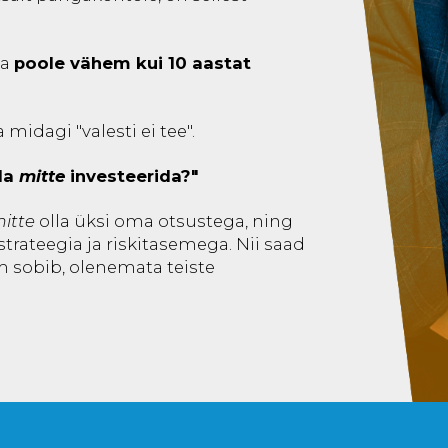
ea
poole vähem kui 10 aastat
 midagi "valesti ei tee".
da
mitte
investeerida?"
itte
olla üksi oma otsustega, ning
strateegia ja riskitasemega. Nii saad
nim sobib, olenemata teiste