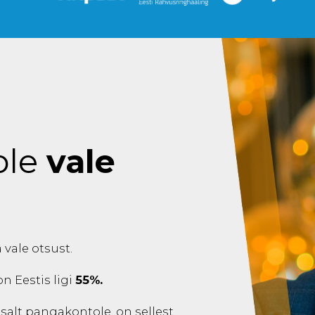
ole
vale
 vale otsust.
on Eestis ligi
55%.
htsalt pangakontole, on sellest