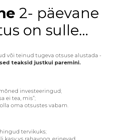
ine
2- päevane
tus on sulle…
ud või teinud tugeva otsuse alustada -
ised teaksid justkui paremini.
a mõned investeeringud;
 ei tea, mis”;
t olla oma otsustes vabam.
hingud tervikuks;
li kasv vs rahavoog, erinevad