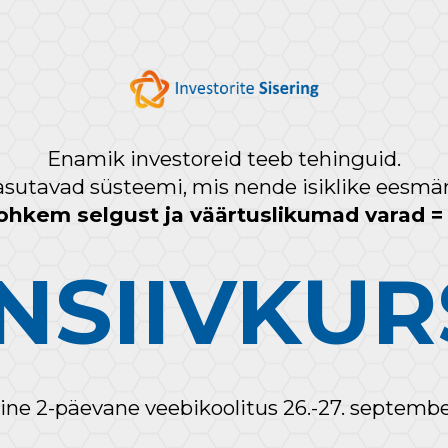
Enamik investoreid teeb tehinguid.
sutavad süsteemi, mis nende isiklike eesmärk
rohkem selgust ja väärtuslikumad varad = 
NSIIVKUR
line 2-päevane veebikoolitus
26.-27. septemb