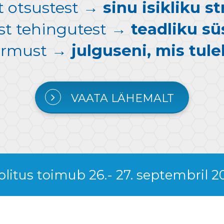
t otsustest
→ sinu isikliku st
st tehingutest
→ teadliku sü
irmust
→ julguseni, mis tul
VAATA LÄHEMALT
olitus toimub 26.- 27. septembril 2