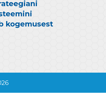
rateegiani
steemini
eb kogemusest
026