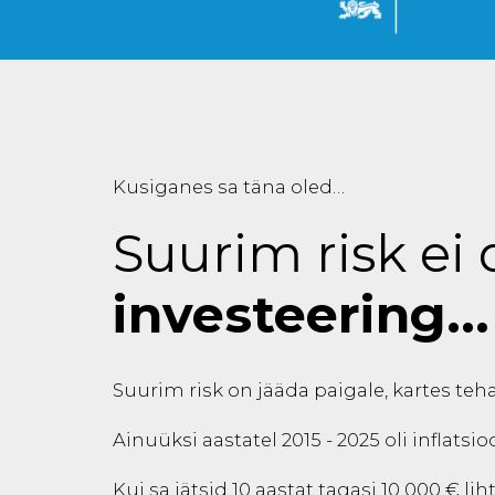
Kusiganes sa täna oled…
Suurim risk ei 
investeering...
Suurim risk on jääda paigale, kartes teha
Ainuüksi aastatel 2015 - 2025 oli inflatsio
Kui sa jätsid 10 aastat tagasi 10 000 € li