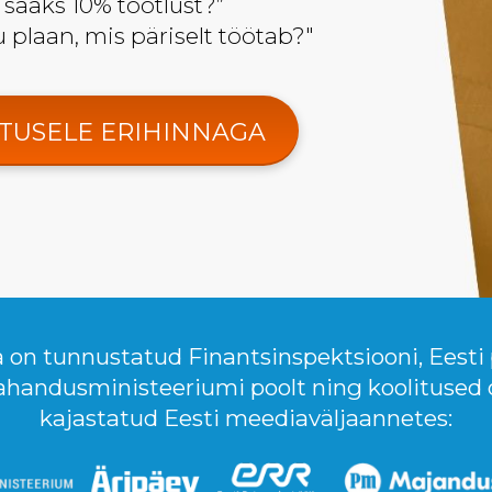
t saaks 10% tootlust?”
 plaan, mis päriselt töötab?"
ITUSELE ERIHINNAGA
a on tunnustatud Finantsinspektsiooni, Eesti
ahandusministeeriumi poolt ning koolitused 
kajastatud Eesti meediaväljaannetes: