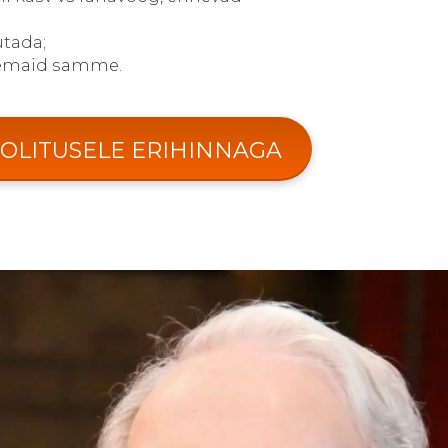
utada;
uremaid samme.
OLITUSELE ERIHINNAGA