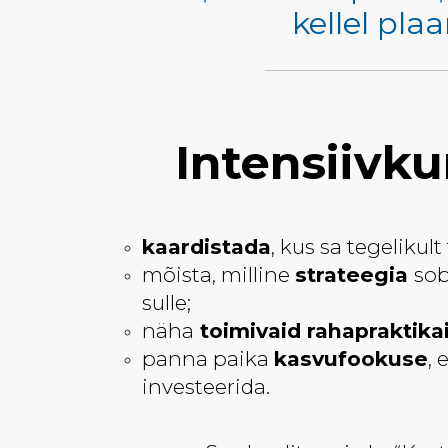
kellel plaa
Intensiivk
kaardistada
, kus sa tegelikult
mõista, milline
strateegia
sob
sulle;
näha
toimivaid rahapraktikai
panna paika
kasvufookuse
, 
investeerida.