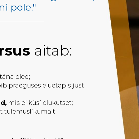
ni pole."
ursus
aitab:
 täna oled;
ib praeguses eluetapis just
d,
mis ei küsi elukutset;
et tulemuslikumalt