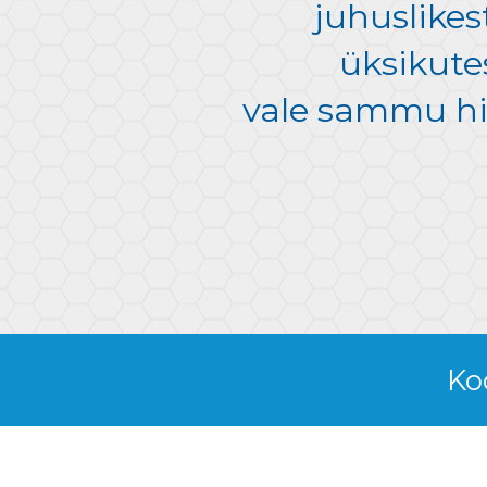
juhuslikes
üksikute
vale sammu h
Ko