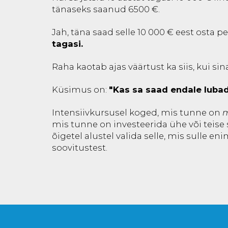
tänaseks saanud 6500 €.
Jah, täna saad selle 10 000 € eest osta p
tagasi.
Raha kaotab ajas väärtust ka siis, kui sina
Küsimus on:
"Kas sa saad endale luba
Intensiivkursusel koged, mis tunne on
m
mis tunne on investeerida ühe või teise 
õigetel alustel valida selle, mis sulle e
soovitustest.