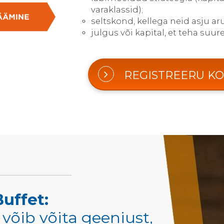
varaklassid);
seltskond, kellega neid asju ar
julgus või kapital, et teha su
REGISTREERU KO
uffet:
, võib võita geeniust,