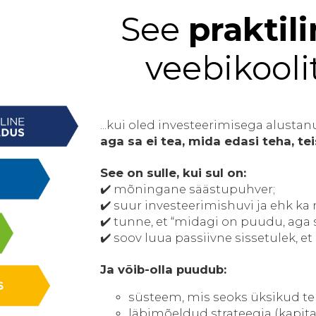
See
praktil
veebikooli
...kui oled investeerimisega alustan
aga sa ei tea, mida edasi teha, te
See on sulle, kui sul on:
✔️ mõningane säästupuhver;
✔️ suur investeerimishuvi ja ehk k
✔️ tunne, et “midagi on puudu, aga sa
✔️ soov luua passiivne sissetulek, e
Ja võib-olla puudub:
süsteem, mis seoks üksikud te
läbimõeldud strateegia (kapita